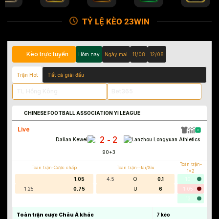
TỶ LỆ KÈO 23WIN
Kèo trực tuyến
Hôm nay
Ngày mai
11/08
12/08
Trận Hot
Tất cả giải đấu
TL Hồng Kông
Bet365
CHINESE FOOTBALL ASSOCIATION YI LEAGUE
Live
2
2
-
Dalian Kewei
Lanzhou Longyuan Athletics
90+3
'
Toàn trận-
Toàn trận-Cược chấp
Toàn trận--tài/Xỉu
1x2
1.05
4.5
O
0.1
10
1.25
0.75
U
6
1.05
13
Toàn trận cược Châu Á khác
7
kèo